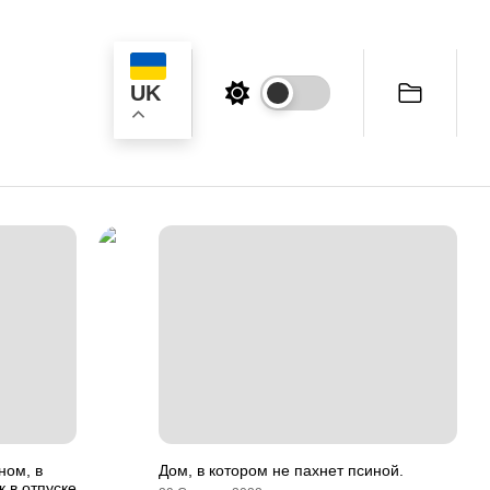
UK
ук
ном, в
Дом, в котором не пахнет псиной.
к в отпуске