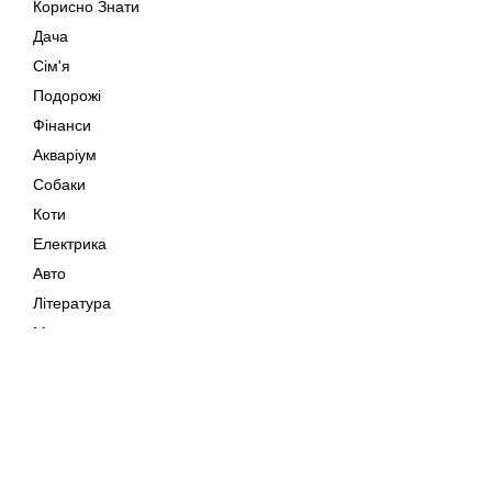
Корисно Знати
Дача
Сім'я
Подорожі
Фінанси
Акваріум
Собаки
Коти
Електрика
Авто
Література
Музика
Дозвілля
Кіно
Мапа сайту
Своїми Руками
Тварини
Авторське право © 202
Поради