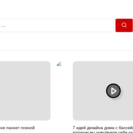
Пош
 не пахнет псиной
7 идей дизайна дома с бассей
котором вы чувствуете себя ка