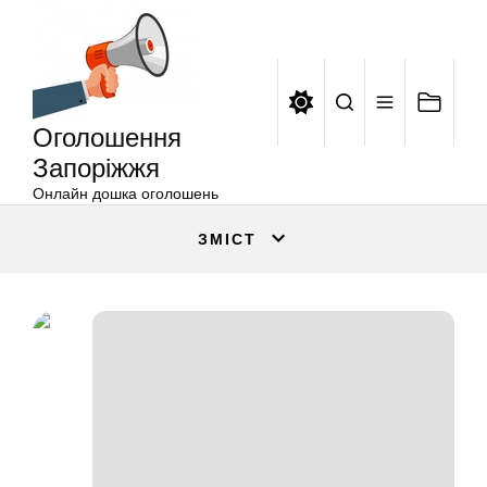
Оголошення
Перейти
Запоріжжя
до
вмісту
Оголошення
Запоріжжя
Онлайн дошка оголошень
ЗМІСТ