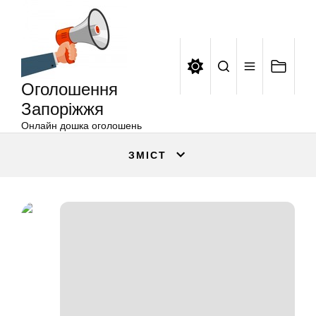
Оголошення
Перейти
Запоріжжя
до
вмісту
Оголошення
Запоріжжя
Онлайн дошка оголошень
ЗМІСТ