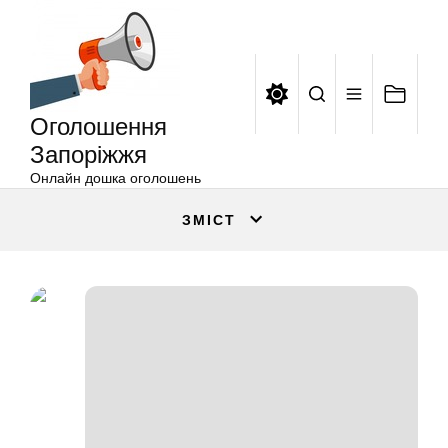
Оголошення
Перейти
Запоріжжя
до
вмісту
Оголошення
Запоріжжя
Онлайн дошка оголошень
ЗМІСТ