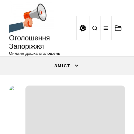
Оголошення
Перейти
Запоріжжя
до
вмісту
Оголошення
Запоріжжя
Онлайн дошка оголошень
ЗМІСТ