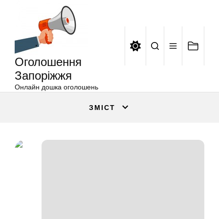
Оголошення
Перейти
Запоріжжя
до
вмісту
Оголошення
Запоріжжя
Онлайн дошка оголошень
ЗМІСТ