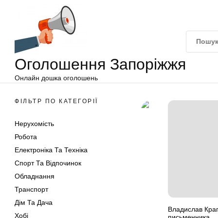
Оголошення
Перейти
Запоріжжя
до
вмісту
Оголошення Запоріжжя
Онлайн дошка оголошень
ФІЛЬТР ПО КАТЕГОРІЇ
Нерухомість
Робота
Електроніка Та Техніка
Спорт Та Відпочинок
Обладнання
Транспорт
Дім Та Дача
Владислав Крапі
Хобі
письменника