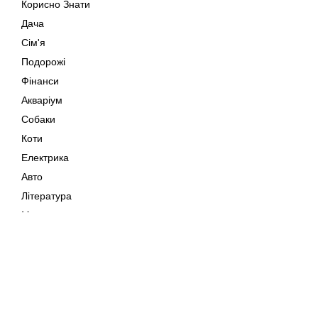
Корисно Знати
Дача
Сім'я
Подорожі
Фінанси
Акваріум
Собаки
Коти
Електрика
Авто
Література
Музика
Дозвілля
Кіно
Мапа сайту
Своїми Руками
Тварини
Авторське право © 202
Поради