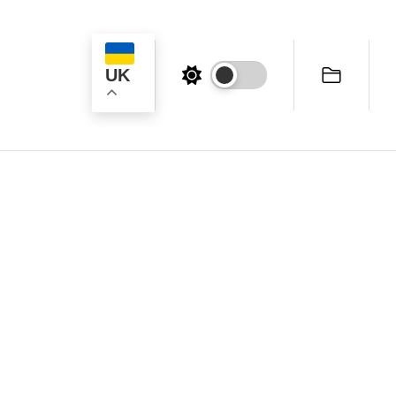
UK
ук