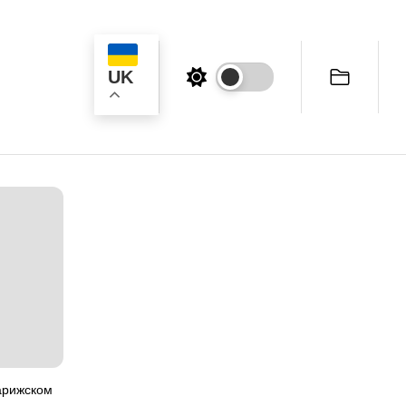
UK
ук
арижском