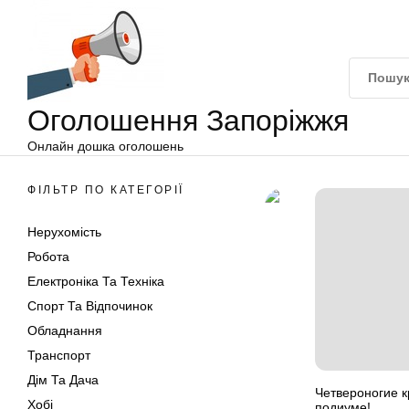
Оголошення
Перейти
Запоріжжя
до
вмісту
Оголошення Запоріжжя
Онлайн дошка оголошень
ФІЛЬТР ПО КАТЕГОРІЇ
Нерухомість
Робота
Електроніка Та Техніка
Спорт Та Відпочинок
Обладнання
Транспорт
Дім Та Дача
Четвероногие 
Хобі
подиуме!