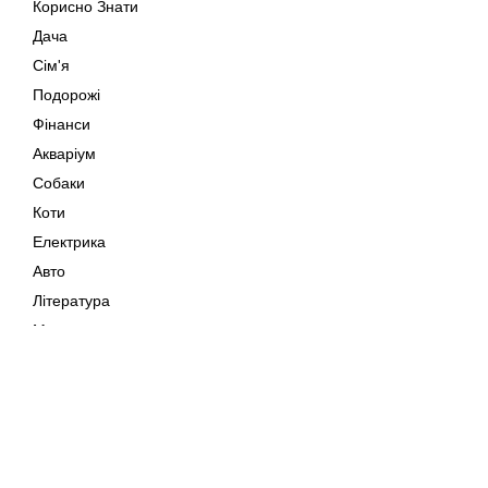
Корисно Знати
Дача
Сім'я
Подорожі
Фінанси
Акваріум
Собаки
Коти
Електрика
Авто
Література
Музика
Дозвілля
Кіно
Мапа сайту
Своїми Руками
Тварини
Авторське право © 202
Поради