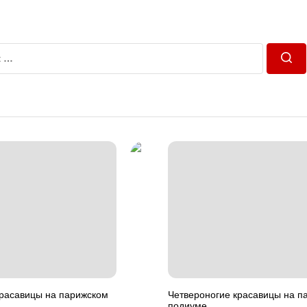
Пош
красавицы на парижском
Четвероногие красавицы на п
подиуме