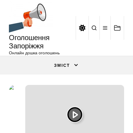
Оголошення
Перейти
Запоріжжя
до
вмісту
Оголошення
Запоріжжя
Онлайн дошка оголошень
ЗМІСТ