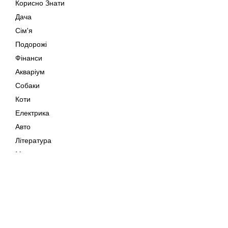
Корисно Знати
Дача
Сім'я
Подорожі
Фінанси
Акваріум
Собаки
Коти
Електрика
Авто
Література
Музика
Дозвілля
Кіно
Мапа сайту
Своїми Руками
Тварини
Авторське право © 202
Поради