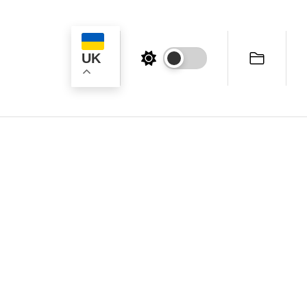
UK
ук