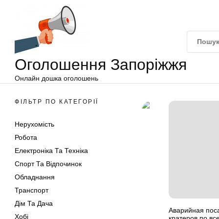
Оголошення
Перейти
Запоріжжя
до
вмісту
Оголошення Запоріжжя
Онлайн дошка оголошень
ФІЛЬТР ПО КАТЕГОРІЇ
Нерухомість
Робота
Електроніка Та Техніка
Спорт Та Відпочинок
Обладнання
Транспорт
Дім Та Дача
Аварийная пос
Хобі
кратеров по вс