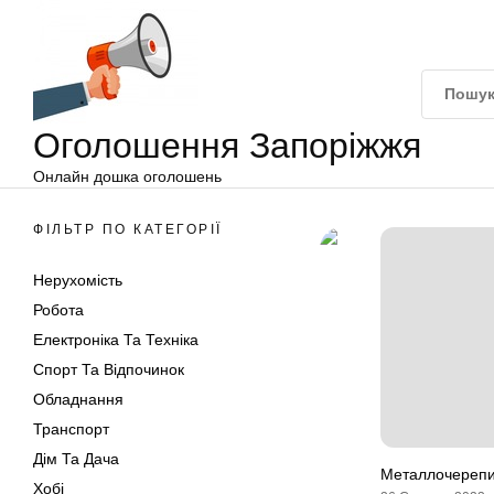
Оголошення
Перейти
Запоріжжя
до
вмісту
Оголошення Запоріжжя
Онлайн дошка оголошень
ФІЛЬТР ПО КАТЕГОРІЇ
Нерухомість
Робота
Електроніка Та Техніка
Спорт Та Відпочинок
Обладнання
Транспорт
Дім Та Дача
Металлочерепиц
Хобі