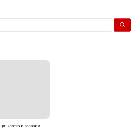
Пош
а: кратко о главном