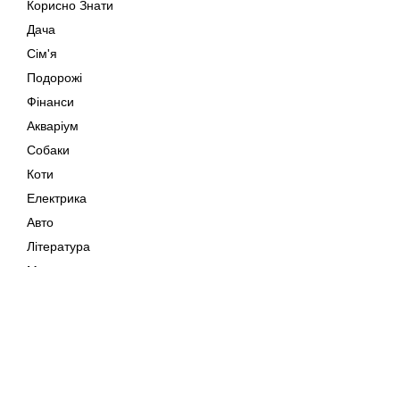
Корисно Знати
Дача
Сім'я
Подорожі
Фінанси
Акваріум
Собаки
Коти
Електрика
Авто
Література
Музика
Дозвілля
Кіно
Мапа сайту
Своїми Руками
Тварини
Авторське право © 202
Поради