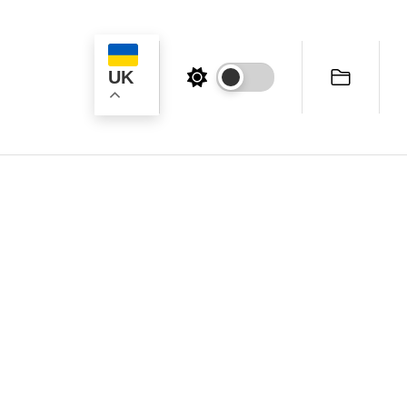
UK
ук