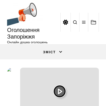
Оголошення
Перейти
Запоріжжя
до
вмісту
Оголошення
Запоріжжя
Онлайн дошка оголошень
ЗМІСТ