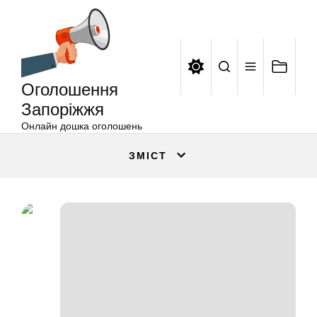
Оголошення
Перейти
Запоріжжя
до
вмісту
Оголошення
Запоріжжя
Онлайн дошка оголошень
ЗМІСТ