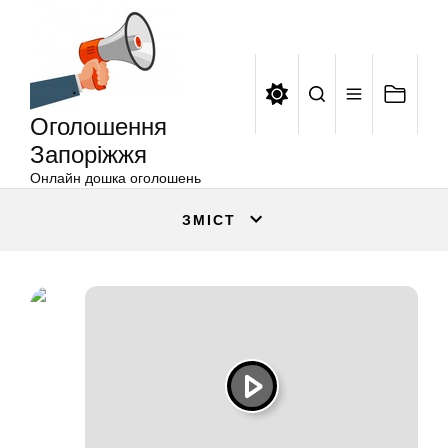
Оголошення
Перейти
Запоріжжя
до
вмісту
Оголошення
Запоріжжя
Онлайн дошка оголошень
ЗМІСТ