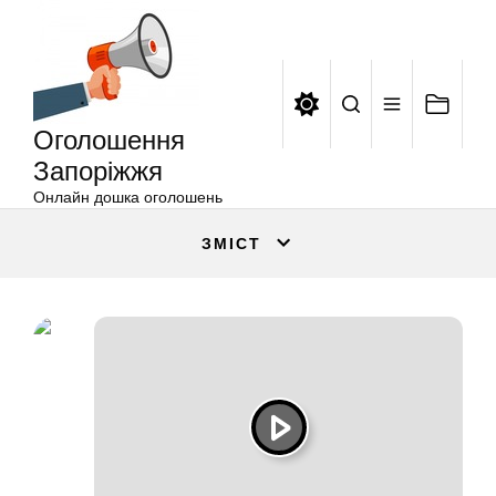
Оголошення
Перейти
Запоріжжя
до
вмісту
Оголошення
Запоріжжя
Онлайн дошка оголошень
ЗМІСТ