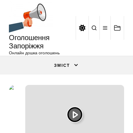
Оголошення
Перейти
Запоріжжя
до
вмісту
Оголошення
Запоріжжя
Онлайн дошка оголошень
ЗМІСТ