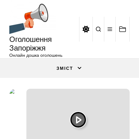
Оголошення
Перейти
Запоріжжя
до
вмісту
Оголошення
Запоріжжя
Онлайн дошка оголошень
ЗМІСТ