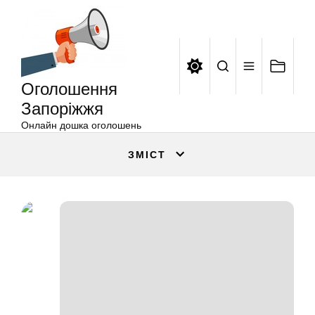
Оголошення
Перейти
Запоріжжя
до
вмісту
Оголошення
Запоріжжя
Онлайн дошка оголошень
ЗМІСТ