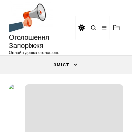
Оголошення
Перейти
Запоріжжя
до
вмісту
Оголошення
Запоріжжя
Онлайн дошка оголошень
ЗМІСТ