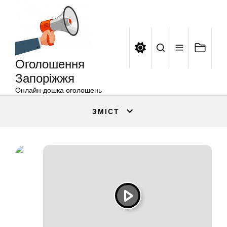
Оголошення
Перейти
Запоріжжя
до
вмісту
Оголошення
Запоріжжя
Онлайн дошка оголошень
ЗМІСТ