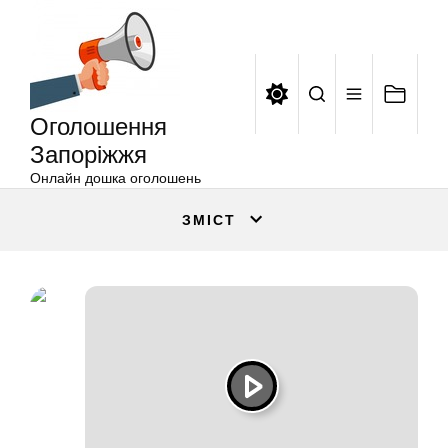
Оголошення
Перейти
Запоріжжя
до
вмісту
Оголошення
Запоріжжя
Онлайн дошка оголошень
ЗМІСТ