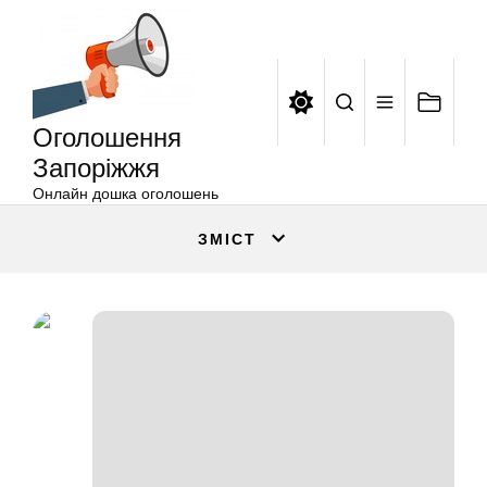
Оголошення
Перейти
Запоріжжя
до
вмісту
Оголошення
Запоріжжя
Онлайн дошка оголошень
ЗМІСТ