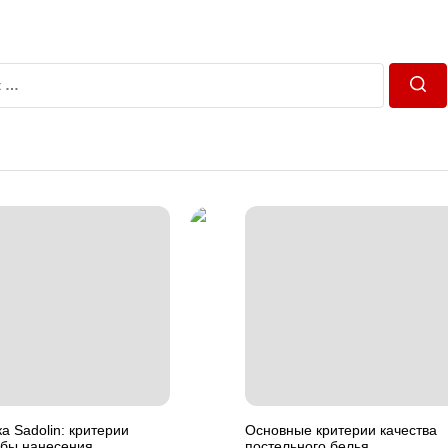
Пош
а Sadolin: критерии
Основные критерии качества
обы нанесения
постельного белья