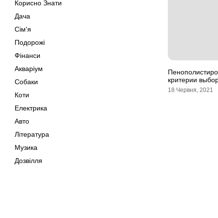
Корисно Знати
Дача
Сім'я
Подорожі
Фінанси
Акваріум
Пенополистирол
критерии выбо
Собаки
18 Червня, 2021
Коти
Електрика
Авто
Література
Музика
Дозвілля
Кіно
Своїми Руками
Тварини
Мапа сайту
Поради