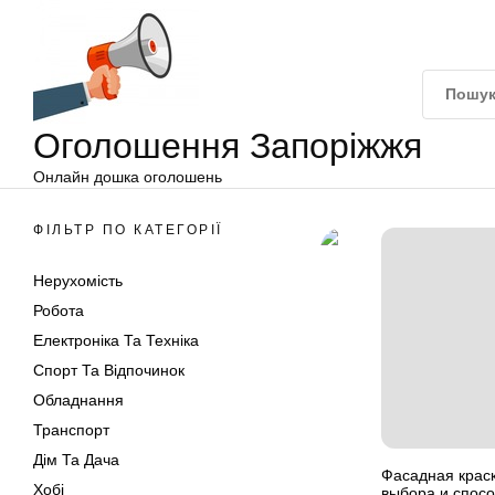
Оголошення
Перейти
Запоріжжя
до
вмісту
Оголошення Запоріжжя
Онлайн дошка оголошень
ФІЛЬТР ПО КАТЕГОРІЇ
Нерухомість
Робота
Електроніка Та Техніка
Спорт Та Відпочинок
Обладнання
Транспорт
Дім Та Дача
Фасадная краск
Хобі
выбора и спос