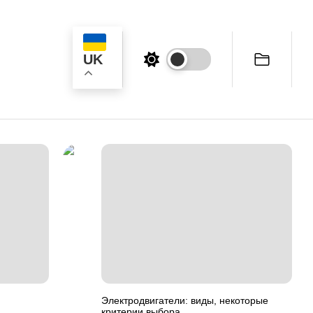
UK
ук
Электродвигатели: виды, некоторые
критерии выбора