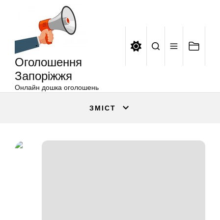
Оголошення
Перейти
Запоріжжя
до
вмісту
Оголошення
Запоріжжя
Онлайн дошка оголошень
ЗМІСТ