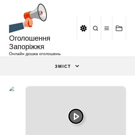
Оголошення
Перейти
Запоріжжя
до
вмісту
Оголошення
Запоріжжя
Онлайн дошка оголошень
ЗМІСТ