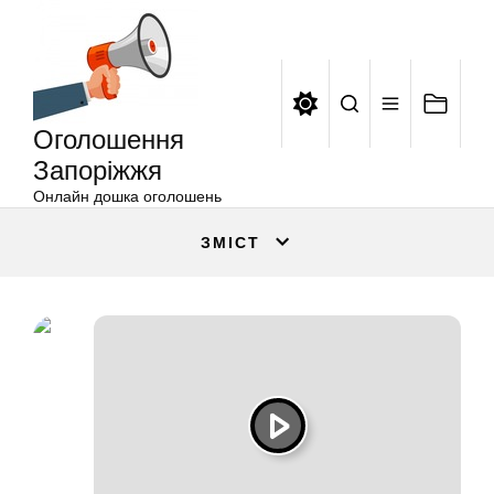
Оголошення
Перейти
Запоріжжя
до
вмісту
Оголошення
Запоріжжя
Онлайн дошка оголошень
ЗМІСТ