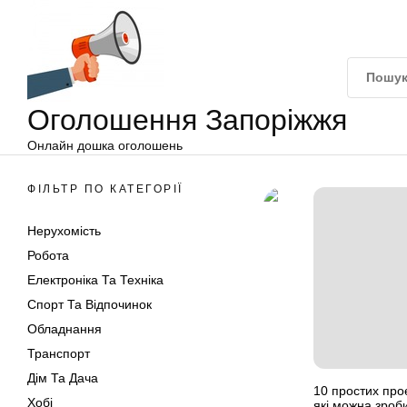
Оголошення
Перейти
Запоріжжя
до
вмісту
Оголошення Запоріжжя
Онлайн дошка оголошень
ФІЛЬТР ПО КАТЕГОРІЇ
Нерухомість
Робота
Електроніка Та Техніка
Спорт Та Відпочинок
Обладнання
Транспорт
Дім Та Дача
10 простих про
Хобі
які можна зроб