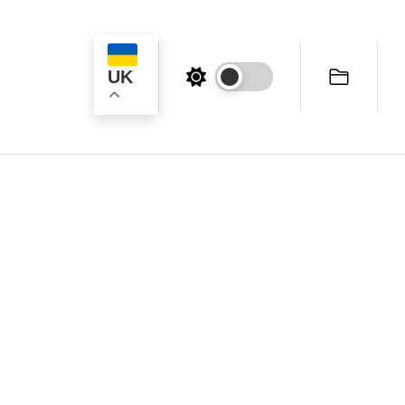
UK
ук