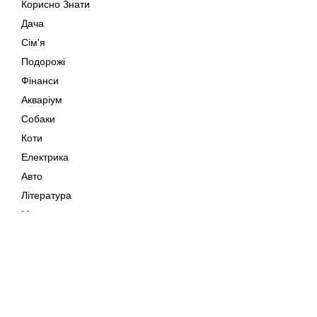
Корисно Знати
Дача
Сім'я
Подорожі
Фінанси
Акваріум
Собаки
Коти
Електрика
Авто
Література
Музика
Дозвілля
Кіно
Мапа сайту
Своїми Руками
Тварини
Авторське право © 202
Поради