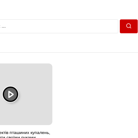
Пош
ектів пташиних купалень,
ити своїми руками