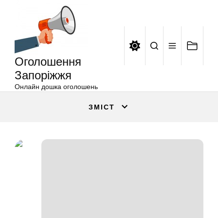
Оголошення
Перейти
Запоріжжя
до
вмісту
Оголошення
Запоріжжя
Онлайн дошка оголошень
ЗМІСТ