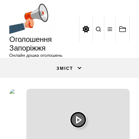
Оголошення
Перейти
Запоріжжя
до
вмісту
Оголошення
Запоріжжя
Онлайн дошка оголошень
ЗМІСТ