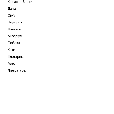
Корисно Знати
Дача
Сім'я
Подорожі
Фінанси
Акваріум
Собаки
Коти
Електрика
Авто
Література
Музика
Дозвілля
Кіно
Мапа сайту
Своїми Руками
Тварини
Авторське право © 202
Поради