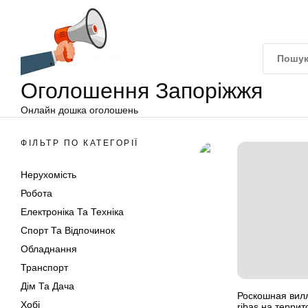
Оголошення
Перейти
Запоріжжя
до
вмісту
Оголошення Запоріжжя
Онлайн дошка оголошень
ФІЛЬТР ПО КАТЕГОРІЇ
Нерухомість
Робота
Електроніка Та Техніка
Спорт Та Відпочинок
Обладнання
Транспорт
Дім Та Дача
Роскошная вилл
Хобі
ribas на терри