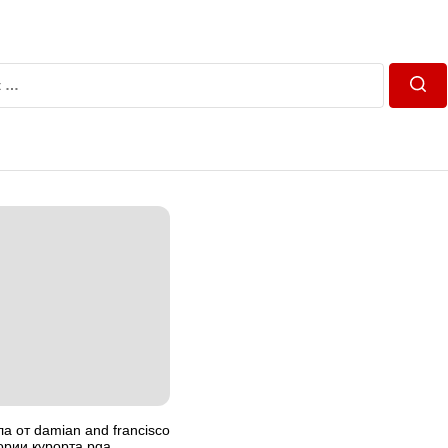
Пош
а от damian and francisco
тории курорта pga