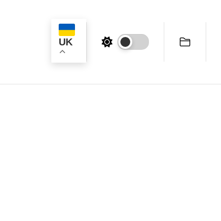
UK
ук