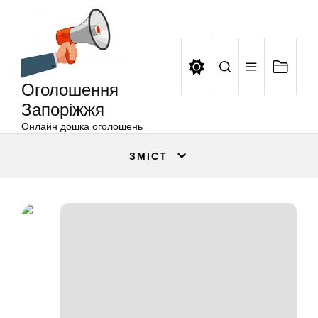
Оголошення
Перейти
Запоріжжя
до
вмісту
Оголошення
Запоріжжя
Онлайн дошка оголошень
ЗМІСТ