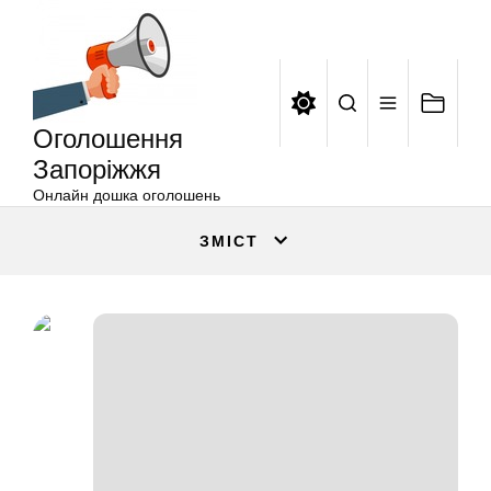
Оголошення
Перейти
Запоріжжя
до
вмісту
Оголошення
Запоріжжя
Онлайн дошка оголошень
ЗМІСТ