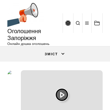
Оголошення
Перейти
Запоріжжя
до
вмісту
Оголошення
Запоріжжя
Онлайн дошка оголошень
ЗМІСТ