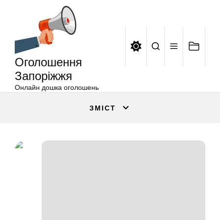
Оголошення
Перейти
Запоріжжя
до
вмісту
Оголошення
Запоріжжя
Онлайн дошка оголошень
ЗМІСТ