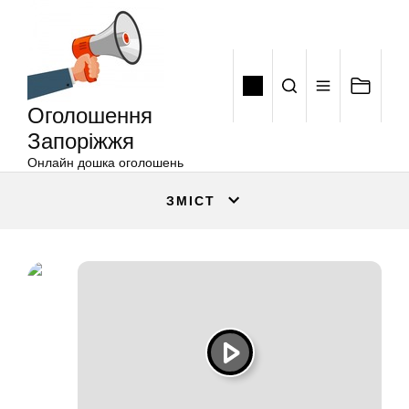
Оголошення
Перейти
Запоріжжя
до
вмісту
Оголошення
Запоріжжя
Онлайн дошка оголошень
ЗМІСТ