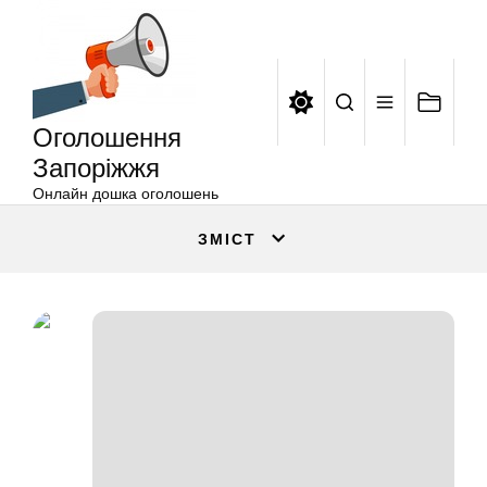
Оголошення
Перейти
Запоріжжя
до
вмісту
Оголошення
Запоріжжя
Онлайн дошка оголошень
ЗМІСТ