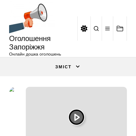
Оголошення
Перейти
Запоріжжя
до
вмісту
Оголошення
Запоріжжя
Онлайн дошка оголошень
ЗМІСТ