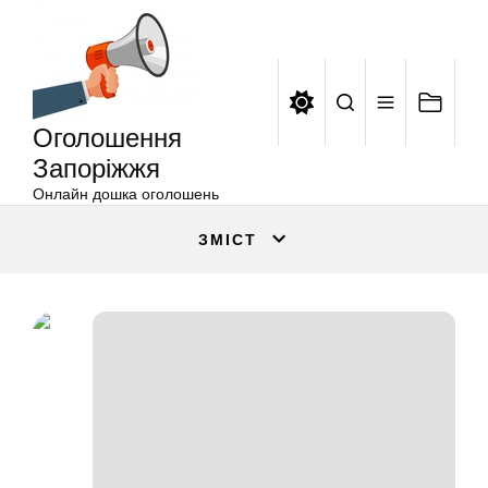
Оголошення
Перейти
Запоріжжя
до
вмісту
Оголошення
Запоріжжя
Онлайн дошка оголошень
ЗМІСТ