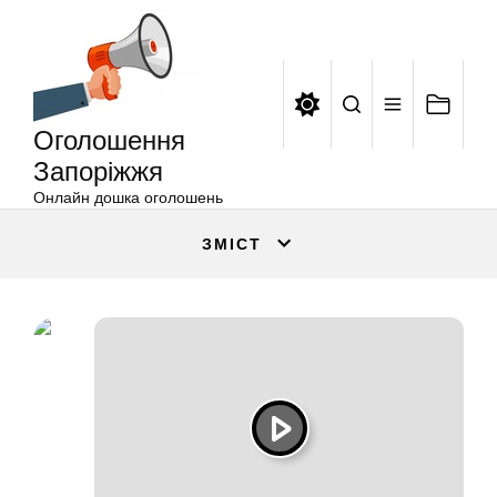
Оголошення
Перейти
Запоріжжя
до
вмісту
Оголошення
Запоріжжя
Онлайн дошка оголошень
ЗМІСТ