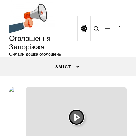
Оголошення
Перейти
Запоріжжя
до
вмісту
Оголошення
Запоріжжя
Онлайн дошка оголошень
ЗМІСТ