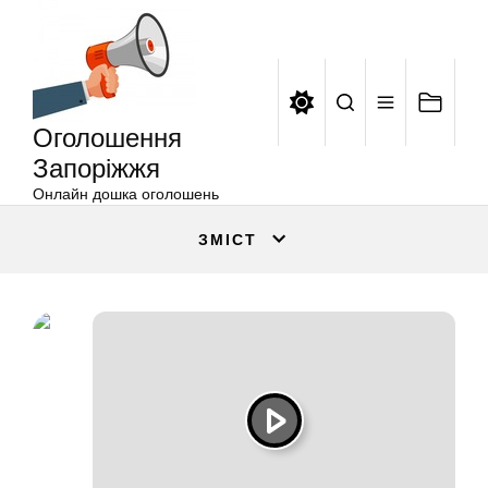
Оголошення
Перейти
Запоріжжя
до
вмісту
Оголошення
Запоріжжя
Онлайн дошка оголошень
ЗМІСТ