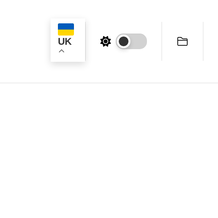
UK
ук