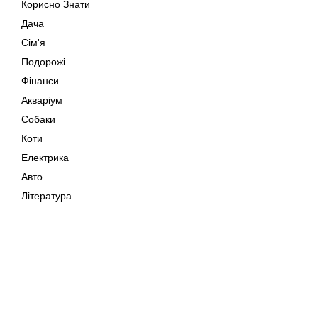
Корисно Знати
Дача
Сім'я
Подорожі
Фінанси
Акваріум
Собаки
Коти
Електрика
Авто
Література
Музика
Дозвілля
Кіно
Мапа сайту
Своїми Руками
Тварини
Авторське право © 202
Поради