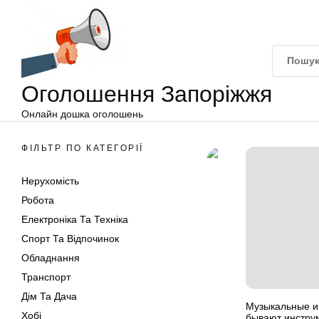
Оголошення
Перейти
Запоріжжя
до
вмісту
Оголошення Запоріжжя
Онлайн дошка оголошень
ФІЛЬТР ПО КАТЕГОРІЇ
Нерухомість
Робота
Електроніка Та Техніка
Спорт Та Відпочинок
Обладнання
Транспорт
Дім Та Дача
Музыкальные и
Хобі
бывают инструм