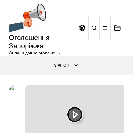
Оголошення
Перейти
Запоріжжя
до
вмісту
Оголошення
Запоріжжя
Онлайн дошка оголошень
ЗМІСТ