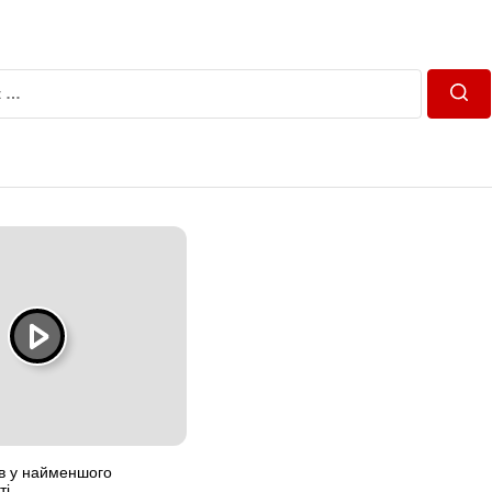
Пош
ів у найменшого
ті