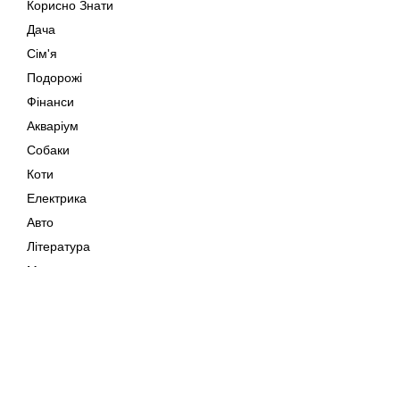
Корисно Знати
Дача
Сім'я
Подорожі
Фінанси
Акваріум
Собаки
Коти
Електрика
Авто
Література
Музика
Дозвілля
Кіно
Мапа сайту
Своїми Руками
Тварини
Авторське право © 202
Поради