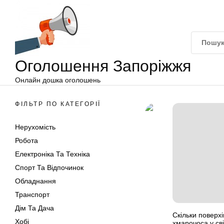
Оголошення
Перейти
Запоріжжя
до
вмісту
Оголошення Запоріжжя
Онлайн дошка оголошень
ФІЛЬТР ПО КАТЕГОРІЇ
Нерухомість
Робота
Електроніка Та Техніка
Спорт Та Відпочинок
Обладнання
Транспорт
Дім Та Дача
Скільки поверх
Хобі
хмарочоса у сві