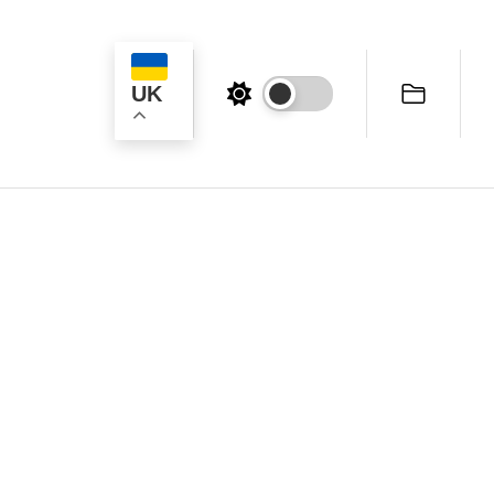
UK
ук