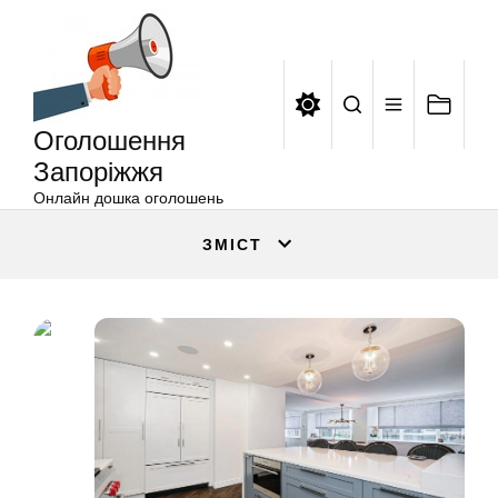
Оголошення
Перейти
Запоріжжя
до
вмісту
Оголошення
Запоріжжя
Онлайн дошка оголошень
ЗМІСТ