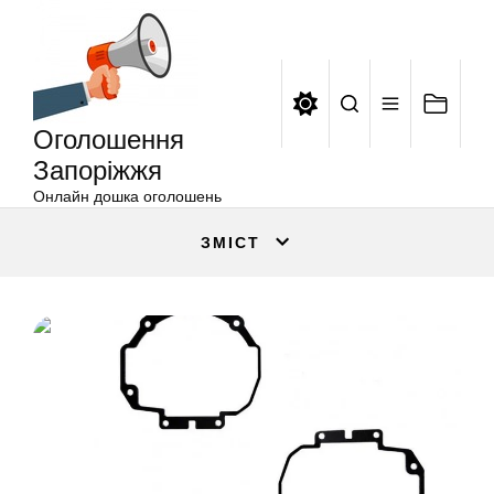
Оголошення
Перейти
Запоріжжя
до
вмісту
Оголошення
Запоріжжя
Онлайн дошка оголошень
ЗМІСТ