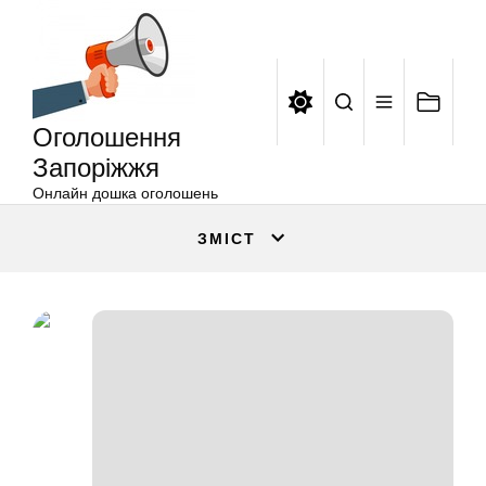
Оголошення
Перейти
Запоріжжя
до
вмісту
Оголошення
Запоріжжя
Онлайн дошка оголошень
ЗМІСТ