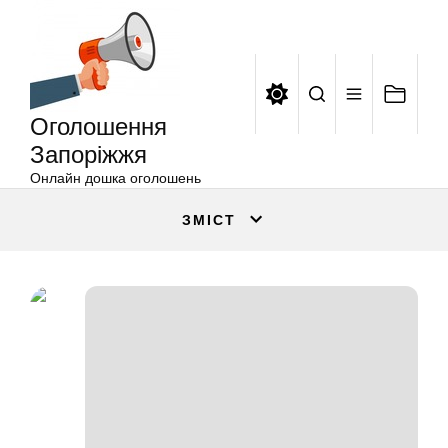
Оголошення
Перейти
Запоріжжя
до
вмісту
Оголошення
Запоріжжя
Онлайн дошка оголошень
ЗМІСТ