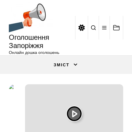
Оголошення
Перейти
Запоріжжя
до
вмісту
Оголошення
Запоріжжя
Онлайн дошка оголошень
ЗМІСТ