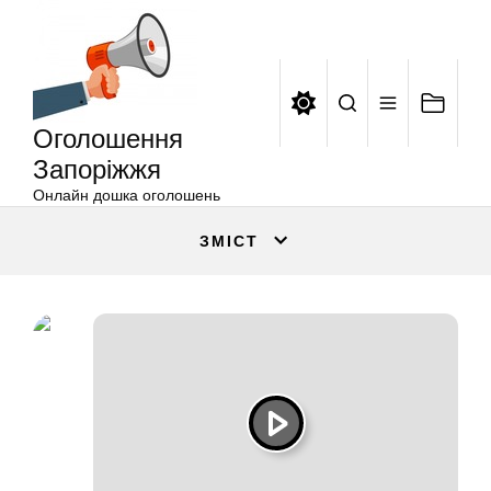
Оголошення
Перейти
Запоріжжя
до
вмісту
Оголошення
Запоріжжя
Онлайн дошка оголошень
ЗМІСТ